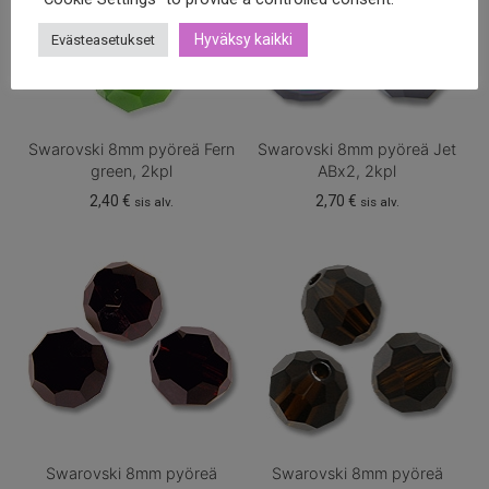
Hyväksy kaikki
Evästeasetukset
Swarovski 8mm pyöreä Fern
Swarovski 8mm pyöreä Jet
green, 2kpl
ABx2, 2kpl
2,40
€
2,70
€
sis alv.
sis alv.
Swarovski 8mm pyöreä
Swarovski 8mm pyöreä