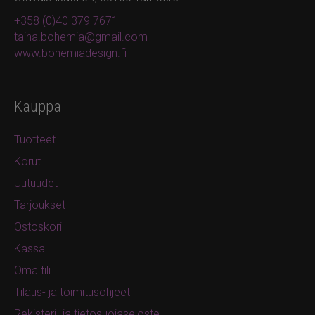
+358 (0)40 379 7671
taina.bohemia@gmail.com
www.bohemiadesign.fi
Kauppa
Tuotteet
Korut
Uutuudet
Tarjoukset
Ostoskori
Kassa
Oma tili
Tilaus- ja toimitusohjeet
Rekisteri- ja tietosuojaseloste