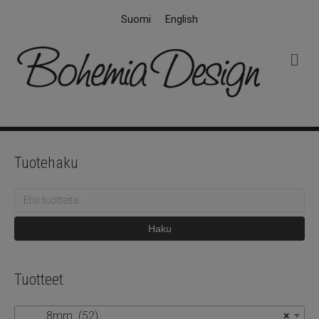
Suomi
English
V
a
l
i
k
k
o
Tuotehaku
Etsi:
Haku
Tuotteet
8mm (52)
×