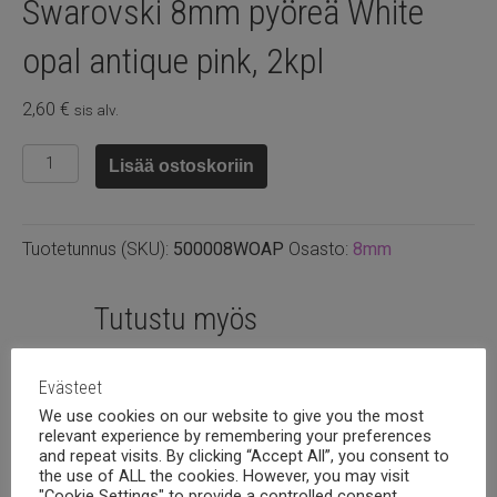
Swarovski 8mm pyöreä White
opal antique pink, 2kpl
2,60
€
sis alv.
Swarovski
Lisää ostoskoriin
8mm
pyöreä
White
Tuotetunnus (SKU):
500008WOAP
Osasto:
8mm
opal
antique
pink,
Tutustu myös
2kpl
määrä
Evästeet
We use cookies on our website to give you the most
relevant experience by remembering your preferences
and repeat visits. By clicking “Accept All”, you consent to
the use of ALL the cookies. However, you may visit
"Cookie Settings" to provide a controlled consent.