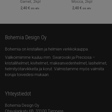
Garnet, 2kpl
Mocca, 2kpl
2,40
€
2,40
€
sis alv.
sis alv.
Bohemia Design Oy
Bohemia on kristallien ja helmien verkkokauppa.
Valikoimiimme kuuluu mm. Swarovski ja Preciosa –
kristallihelmet, kivihelmet, makeanvedenhelmet, lasihelmet,
helmityötarvikkeita ja korut. Valmistamme myös valmiita
koruja toiveidesi mukaan.
Yhteystiedot
Bohemia Design Oy
Otavalankatu 6B, 33100 Tampere