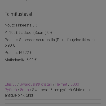
Toimitustavat
Nouto liikkeestä 0 €
Yli 100€ tilaukset (Suomi) 0 €
Postitus Suomeen seurannalla (Paketti kirjelaatikkoon)
6,90 €
Postitus EU 22 €
Matkahuolto 6,90 €
Etusivu
/
Swarovski® kristalli
/
Helmet
/
5000
Pyöreä
/
8mm
/ Swarovski 8mm pyöreä White opal
antique pink, 2kpl