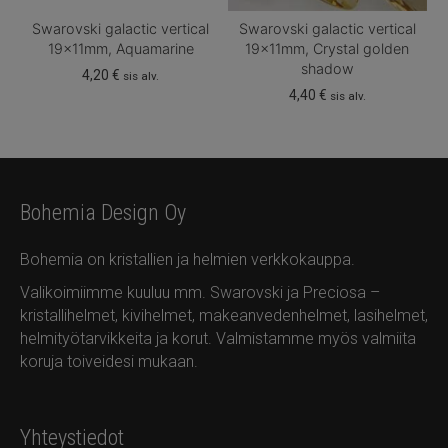
Swarovski galactic vertical
Swarovski galactic vertical
19x11mm, Aquamarine
19x11mm, Crystal golden
shadow
4,20
€
sis alv.
4,40
€
sis alv.
Bohemia Design Oy
Bohemia on kristallien ja helmien verkkokauppa.
Valikoimiimme kuuluu mm. Swarovski ja Preciosa –
kristallihelmet, kivihelmet, makeanvedenhelmet, lasihelmet,
helmityötarvikkeita ja korut. Valmistamme myös valmiita
koruja toiveidesi mukaan.
Yhteystiedot