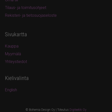
Tilaus- ja toimitusohjeet
Rekisteri- ja tietosuojaseloste
Sivukartta
Kauppa
Myymälä
Yhteystiedot
Kielivalinta
English
© Bohemia Design Oy | Toteutus
Digiteekki Oy