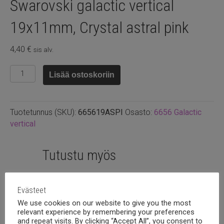
Swarovski galactic vertical
19x11mm, Crystal astral pink
4,40
€
sis alv.
Swarovski
Lisää ostoskoriin
galactic
vertical
19x11mm,
Tuotetunnus (SKU):
665619ASPI
Osasto:
6656 Galactic
Crystal
vertical
astral
pink
määrä
Tutustu myös
Evästeet
We use cookies on our website to give you the most
relevant experience by remembering your preferences
and repeat visits. By clicking “Accept All”, you consent to