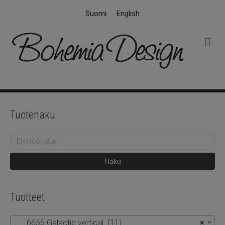
Suomi
English
V
a
l
i
k
k
o
Tuotehaku
Etsi:
Haku
Tuotteet
6656 Galactic vertical (11)
×