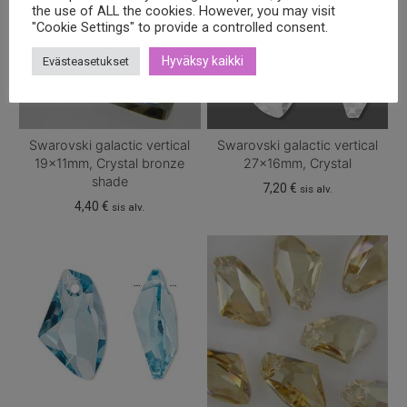
the use of ALL the cookies. However, you may visit
"Cookie Settings" to provide a controlled consent.
Hyväksy kaikki
Evästeasetukset
Swarovski galactic vertical
Swarovski galactic vertical
19x11mm, Crystal bronze
27x16mm, Crystal
shade
7,20
€
sis alv.
4,40
€
sis alv.