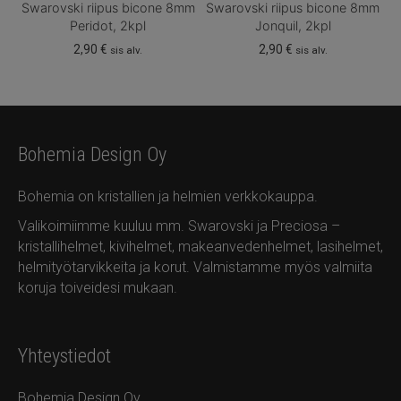
Swarovski riipus bicone 8mm
Swarovski riipus bicone 8mm
Peridot, 2kpl
Jonquil, 2kpl
2,90
€
2,90
€
sis alv.
sis alv.
Bohemia Design Oy
Bohemia on kristallien ja helmien verkkokauppa.
Valikoimiimme kuuluu mm. Swarovski ja Preciosa –
kristallihelmet, kivihelmet, makeanvedenhelmet, lasihelmet,
helmityötarvikkeita ja korut. Valmistamme myös valmiita
koruja toiveidesi mukaan.
Yhteystiedot
Bohemia Design Oy