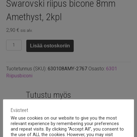
Swarovski riipus bicone 8mm
Amethyst, 2kpl
2,90
€
sis alv.
Swarovski
Lisää ostoskoriin
riipus
bicone
8mm
Tuotetunnus (SKU):
630108AMY-2767
Osasto:
6301
Amethyst,
Riipusbiconi
2kpl
määrä
Tutustu myös
Evästeet
We use cookies on our website to give you the most
relevant experience by remembering your preferences
and repeat visits. By clicking “Accept All”, you consent to
the use of ALL the cookies. However, you may visit