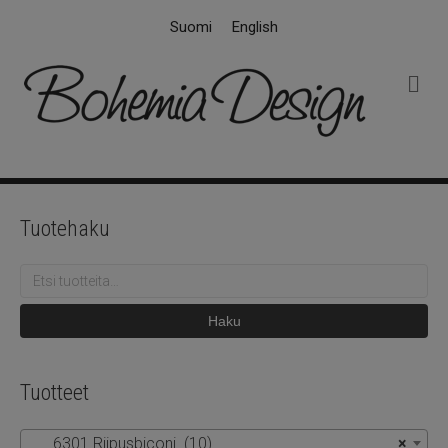
Suomi
English
V
a
l
i
k
k
o
Tuotehaku
Etsi:
Haku
Tuotteet
6301 Riipusbiconi (10)
×