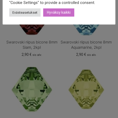
"Cookie Settings" to provide a controlled consent.
Hyväksy kaikki
Evästeasetukset
Swarovski riipus bicone 8mm
Swarovski riipus bicone 8mm
Siam, 2kpl
Aquamarine, 2kpl
2,90
€
2,90
€
sis alv.
sis alv.