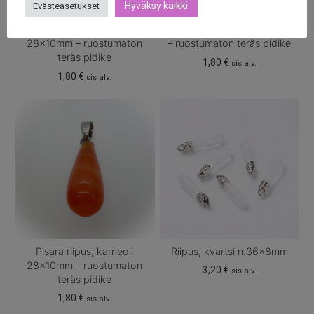
Hyväksy kaikki
Evästeasetukset
Pisara riipus, dalmation jasper
Pisara riipus, kvartsi 28x10mm
28x10mm – ruostumaton
– ruostumaton teräs pidike
teräs pidike
1,80
€
sis alv.
1,80
€
sis alv.
Pisara riipus, karneoli
Riipus, kvartsi n.36x8mm
28x10mm – ruostumaton
3,20
€
sis alv.
teräs pidike
1,80
€
sis alv.