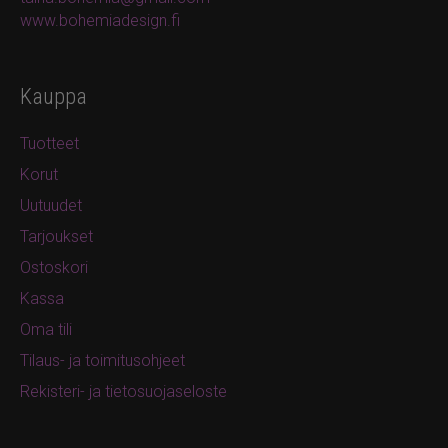
www.bohemiadesign.fi
Kauppa
Tuotteet
Korut
Uutuudet
Tarjoukset
Ostoskori
Kassa
Oma tili
Tilaus- ja toimitusohjeet
Rekisteri- ja tietosuojaseloste