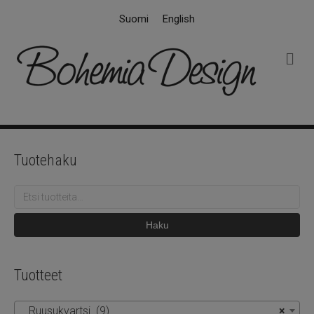
Suomi
English
V
a
l
i
k
k
o
Tuotehaku
Etsi:
Haku
Tuotteet
Ruusukvartsi (9)
×