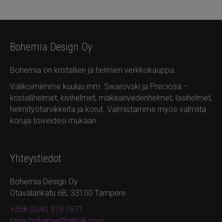
Bohemia Design Oy
Bohemia on kristallien ja helmien verkkokauppa.
Valikoimiimme kuuluu mm. Swarovski ja Preciosa –
kristallihelmet, kivihelmet, makeanvedenhelmet, lasihelmet,
helmityötarvikkeita ja korut. Valmistamme myös valmiita
koruja toiveidesi mukaan.
Yhteystiedot
Bohemia Design Oy
Otavalankatu 6B, 33100 Tampere
+358 (0)40 379 7671
taina.bohemia@gmail.com