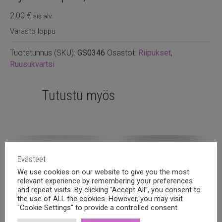
2,00
€
sis alv.
Varasto loppu
Tuotetunnus (SKU):
GS0346
Osastot:
Riipukset
,
Ruusukvartsi
Tutustu myös
Evästeet
We use cookies on our website to give you the most
relevant experience by remembering your preferences
and repeat visits. By clicking “Accept All”, you consent to
the use of ALL the cookies. However, you may visit
"Cookie Settings" to provide a controlled consent.