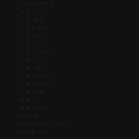
Toho Magatama
Tsekki Bi-bo
Tsekki Lentil
Tsekki Miniduo
Tsekki O bead
Tsekki Pellet
Tsekki Pyramid
Tsekki Rizo
Tsekki Rulla
Tsekki Superduo
Tsekki Superuno
Tsekki Thorn
Tsekki Tile
Tsekki triangle
Soutache
South Sea shell pearls
Sterlinghopea