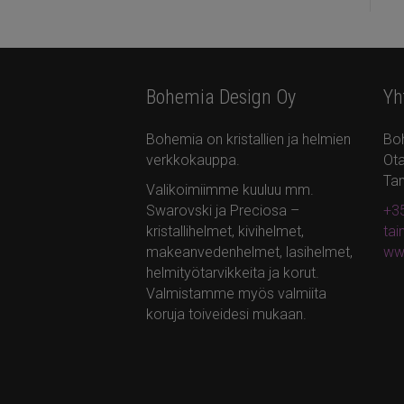
Bohemia Design Oy
Yh
Bohemia on kristallien ja helmien
Bo
verkkokauppa.
Ota
Ta
Valikoimiimme kuuluu mm.
Swarovski ja Preciosa –
+35
kristallihelmet, kivihelmet,
ta
makeanvedenhelmet, lasihelmet,
ww
helmityötarvikkeita ja korut.
Valmistamme myös valmiita
koruja toiveidesi mukaan.