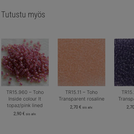
Tutustu myös
TR15.960 – Toho
TR15.11 – Toho
TR15.
Inside colour lt
Transparent rosaline
Transp
topaz/pink lined
2,70
€
2,7
sis alv.
2,90
€
sis alv.