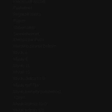
Preciosa® kristalli
Puuhelmet
Regaliz® nahka
Paljetit
Shibori silkki
Siemenhelmet
Kheops par Puca
Matsuno peanut 2x4mm
Miyuki 6
Miyuki 8
Miyuki 11
Miyuki 15
Miyuki delica 11/0
Miyuki half Tila
Miyuki kierretty putkihelmet
12mm
Miyuki kolmio 10/0
Miyuki kolmio 5/0