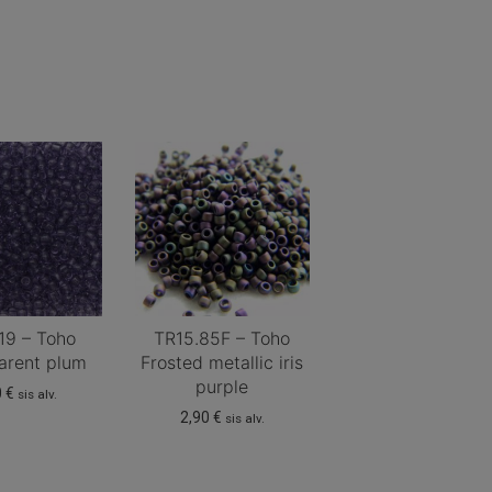
19 – Toho
TR15.85F – Toho
arent plum
Frosted metallic iris
purple
0
€
sis alv.
2,90
€
sis alv.