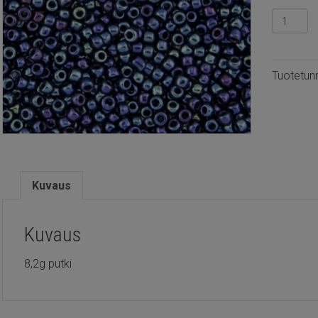
TR15.82
-
Toho
Metallic
Tuotetun
nebula
määrä
Kuvaus
Kuvaus
8,2g putki