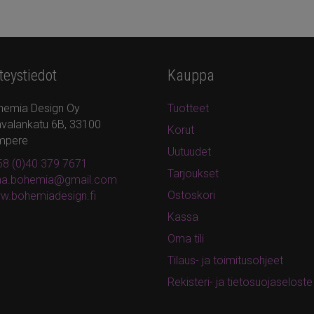
teystiedot
Kauppa
hemia Design Oy
Tuotteet
valankatu 6B, 33100
Korut
mpere
Uutuudet
8 (0)40 379 7671
Tarjoukset
ina.bohemia@gmail.com
Ostoskori
w.bohemiadesign.fi
Kassa
Oma tili
Tilaus- ja toimitusohjeet
Rekisteri- ja tietosuojaseloste