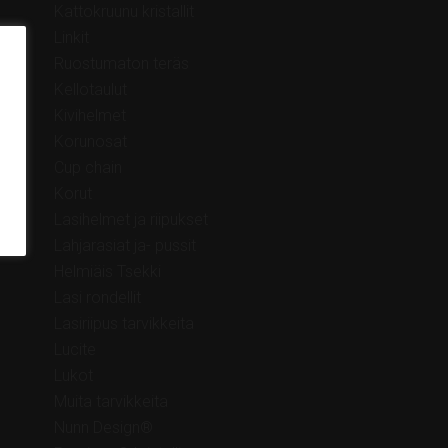
Kattokruunu kristallit
Linkit
Ruostumaton teräs
Kellotaulut
Kivihelmet
Korunosat
Cup chain
Korut
Lasihelmet ja riipukset
Lahjarasiat ja- pussit
Helmiäis Tsekki
Lasi rondellit
Lasiriipus tarvikkeita
Lucite
Lukot
Muita tarvikkeita
Nunn Design®