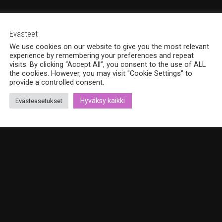
Evästeet
We use cookies on our website to give you the most relevant
experience by remembering your preferences and repeat
visits. By clicking “Accept All”, you consent to the use of ALL
the cookies. However, you may visit "Cookie Settings" to
provide a controlled consent.
Hyväksy kaikki
Evästeasetukset