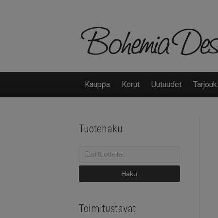
Kauppa
Korut
Uutuudet
Tarjouk
Tuotehaku
Etsi:
Haku
Toimitustavat