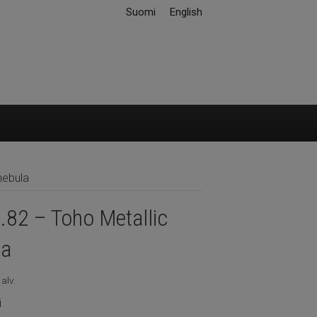
Suomi
English
nebula
.82 – Toho Metallic
la
 alv.
i