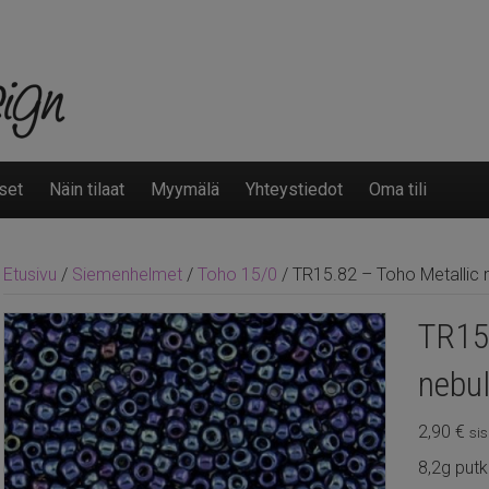
set
Näin tilaat
Myymälä
Yhteystiedot
Oma tili
Etusivu
/
Siemenhelmet
/
Toho 15/0
/ TR15.82 – Toho Metallic 
TR15
nebu
2,90
€
sis
8,2g putk