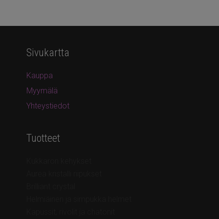
Sivukartta
Kauppa
Myymälä
Yhteystiedot
Tuotteet
Kukkaron kehykset
Aurea kristalli riipukset
Brilliant crystal
Helmiäinen ja simpukka helmet
Kapussit, rivolit ja chatonit