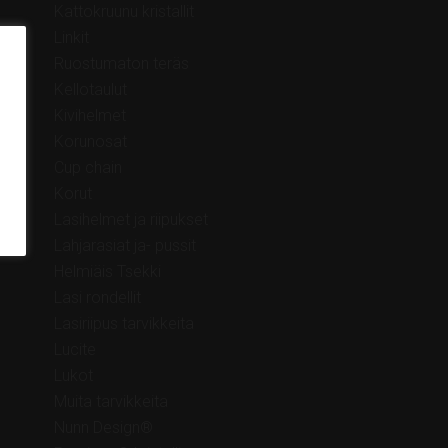
Kattokruunu kristallit
Linkit
Ruostumaton teräs
Kellotaulut
Kivihelmet
Korunosat
Cup chain
Korut
Lasihelmet ja riipukset
Lahjarasiat ja- pussit
Helmiäis Tsekki
Lasi rondellit
Lasiriipus tarvikkeita
Lucite
Lukot
Muita tarvikkeita
Nunn Design®