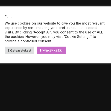
Evästeet
We use cookies on our website to give you the most relevant
experience by remembering your preferences and repeat
visits. By clicking “Accept All”, you consent to the use of ALL
the cookies. However, you may visit "Cookie Settings" to
provide a controlled consent.
Hyväksy kaikki
Evästeasetukset