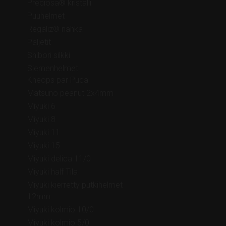
Preciosa® kristalli
Puuhelmet
Regaliz® nahka
Paljetit
Shibori silkki
Siemenhelmet
Kheops par Puca
Matsuno peanut 2x4mm
Miyuki 6
Miyuki 8
Miyuki 11
Miyuki 15
Miyuki delica 11/0
Miyuki half Tila
Miyuki kierretty putkihelmet
12mm
Miyuki kolmio 10/0
Miyuki kolmio 5/0