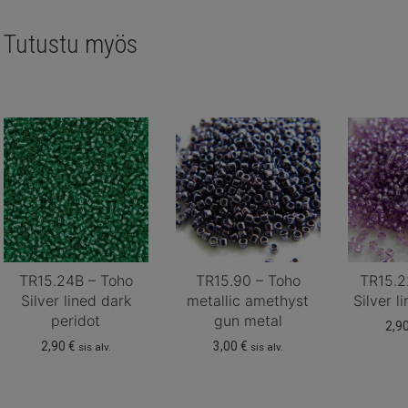
Tutustu myös
TR15.24B – Toho
TR15.90 – Toho
TR15.2
Silver lined dark
metallic amethyst
Silver l
peridot
gun metal
2,9
2,90
€
3,00
€
sis alv.
sis alv.