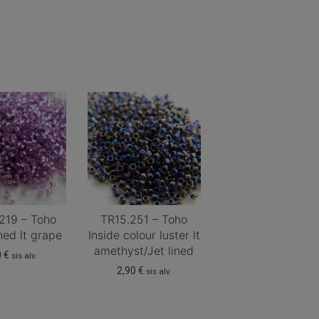
219 – Toho
TR15.251 – Toho
ined lt grape
Inside colour luster lt
amethyst/Jet lined
0
€
sis alv.
2,90
€
sis alv.