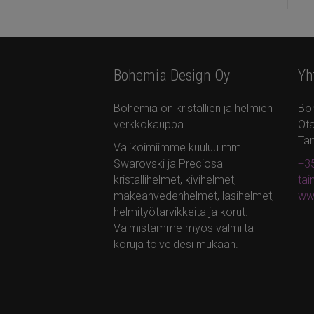
Bohemia Design Oy
Yh
Bohemia on kristallien ja helmien
Bo
verkkokauppa.
Ota
Ta
Valikoimiimme kuuluu mm.
Swarovski ja Preciosa –
+35
kristallihelmet, kivihelmet,
ta
makeanvedenhelmet, lasihelmet,
ww
helmityötarvikkeita ja korut.
Valmistamme myös valmiita
koruja toiveidesi mukaan.