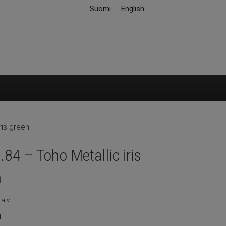
Suomi
English
ris green
84 – Toho Metallic iris
n
 alv.
i