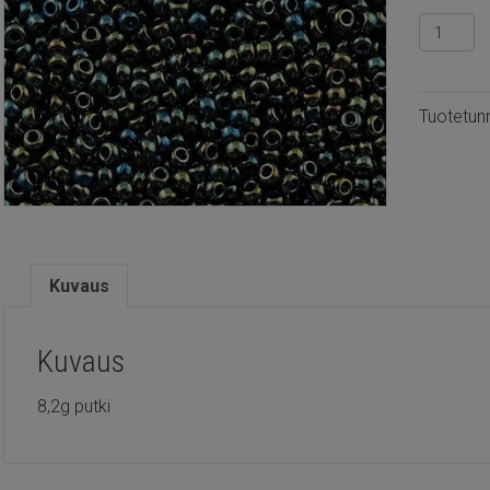
TR15.84
-
Toho
Metallic
Tuotetun
iris
green
määrä
Kuvaus
Kuvaus
8,2g putki