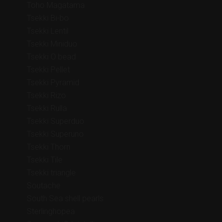
Toho Magatama
Tsekki Bi-bo
Tsekki Lentil
Tsekki Miniduo
Tsekki O bead
Tsekki Pellet
Tsekki Pyramid
Tsekki Rizo
Tsekki Rulla
Tsekki Superduo
Tsekki Superuno
Tsekki Thorn
Tsekki Tile
Tsekki triangle
Soutache
South Sea shell pearls
Sterlinghopea