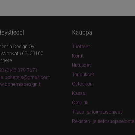
teystiedot
Kauppa
hemia Design Oy
Tuotteet
valankatu 6B, 33100
Korut
mpere
Uutuudet
8 (0)40 379 7671
Tarjoukset
ina.bohemia@gmail.com
Ostoskori
w.bohemiadesign.fi
Kassa
Oma tili
Tilaus- ja toimitusohjeet
Rekisteri- ja tietosuojaseloste