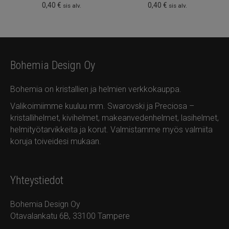
0,40
€
0,40
€
sis alv.
sis alv.
Bohemia Design Oy
Bohemia on kristallien ja helmien verkkokauppa.
Valikoimiimme kuuluu mm. Swarovski ja Preciosa –
kristallihelmet, kivihelmet, makeanvedenhelmet, lasihelmet,
helmityötarvikkeita ja korut. Valmistamme myös valmiita
koruja toiveidesi mukaan.
Yhteystiedot
Bohemia Design Oy
Otavalankatu 6B, 33100 Tampere