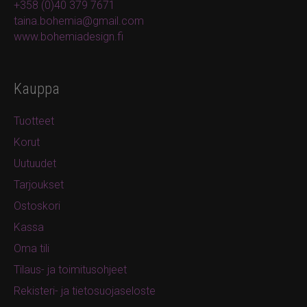
+358 (0)40 379 7671
taina.bohemia@gmail.com
www.bohemiadesign.fi
Kauppa
Tuotteet
Korut
Uutuudet
Tarjoukset
Ostoskori
Kassa
Oma tili
Tilaus- ja toimitusohjeet
Rekisteri- ja tietosuojaseloste