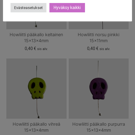
Hyväksy kaikki
Evästeasetukset
Howliitti pääkallo keltainen
Howliitti norsu pinkki
15x13x4mm
15x11mm
0,40
€
0,40
€
sis alv.
sis alv.
Howliitti pääkallo vihreä
Howliitti pääkallo purpurra
15x13x4mm
15x13x4mm