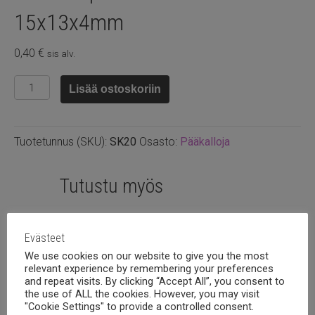
15x13x4mm
0,40
€
sis alv.
Howliitti
Lisää ostoskoriin
pääkallo
turkoosi
15x13x4mm
Tuotetunnus (SKU):
SK20
Osasto:
Pääkalloja
määrä
Tutustu myös
Evästeet
We use cookies on our website to give you the most
relevant experience by remembering your preferences
and repeat visits. By clicking “Accept All”, you consent to
the use of ALL the cookies. However, you may visit
"Cookie Settings" to provide a controlled consent.