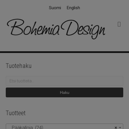
Suomi
English
V
a
l
i
k
k
o
Tuotehaku
Etsi:
Haku
Tuotteet
Pääkalloja (24)
×