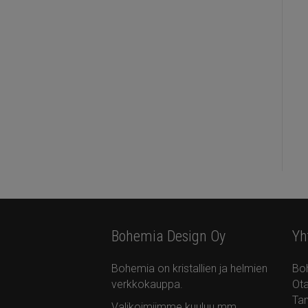
Bohemia Design Oy
Yh
Bohemia on kristallien ja helmien
Bo
verkkokauppa.
Ota
Ta
Valikoimiimme kuuluu mm.