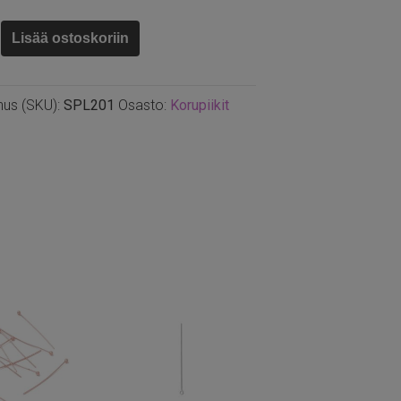
ki
Lisää ostoskoriin
u
nus (SKU):
SPL201
Osasto:
Korupiikit
,