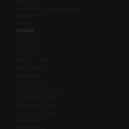
Helmihatut
Kiinnityshelmet, päällyshelmet ja
vaijerinsuojat
Korulinkit
Korupiikit
Korupohjat
Korvakorut
Metallihelmet
Montee - Tsekki
Muut korunosat
Nauhanpäät
Pandora helmet
Pave shamballa helmet
Regaliz nahka helmet
Riipuspidikkeet ja piikit
Rivoli ja chaton pohjat
Solmusuojat
Strassi rondellit