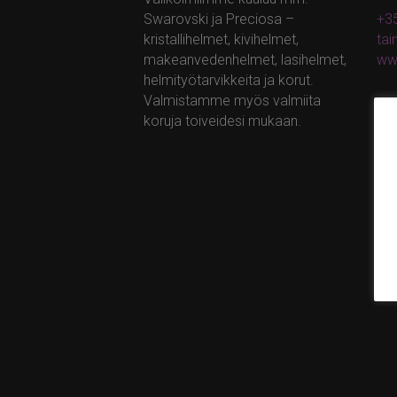
Swarovski ja Preciosa –
+35
kristallihelmet, kivihelmet,
ta
makeanvedenhelmet, lasihelmet,
ww
helmityötarvikkeita ja korut.
Valmistamme myös valmiita
koruja toiveidesi mukaan.