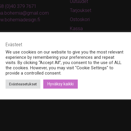
Uutuudet
8 (0)40 379 7671
Tarjoukset
ina.bohemia@gmail.com
Ostoskori
w.bohemiadesign.fi
Kassa
Oma tili
Evästeet
Tilaus- ja toimitusohjeet
We use cookies on our website to give you the most relevant
Rekisteri- ja tietosuojaseloste
experience by remembering your preferences and repeat
visits. By clicking “Accept All”, you consent to the use of ALL
the cookies. However, you may visit "Cookie Settings" to
provide a controlled consent.
Hyväksy kaikki
Evästeasetukset