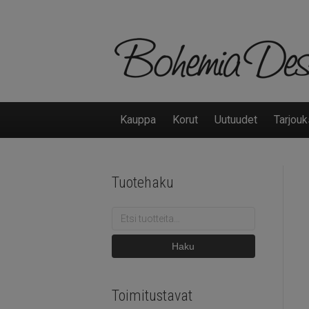
Kauppa
Korut
Uutuudet
Tarjouk
Tuotehaku
Etsi:
Haku
Toimitustavat