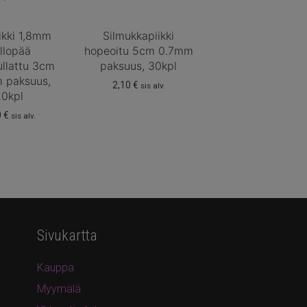
ikki 1,8mm
Silmukkapiikki
llopää
hopeoitu 5cm 0.7mm
ullattu 3cm
paksuus, 30kpl
 paksuus,
2,10
€
sis alv.
20kpl
0
€
sis alv.
Sivukartta
Kauppa
Myymälä