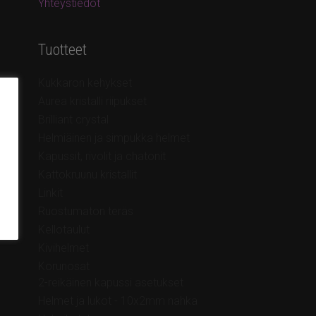
Yhteystiedot
Tuotteet
Kukkaron kehykset
Aurea kristalli riipukset
Brilliant crystal
Helmiäinen ja simpukka helmet
Kapussit, rivolit ja chatonit
Kattokruunu kristallit
Linkit
Ruostumaton teräs
Kellotaulut
Kivihelmet
Korunosat
2-reikäinen kapussi asetukset
Helmet ja lukot - 10x2mm nahka