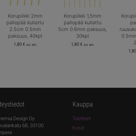
Korupiikki 2mm
Korupiikki 1,5mm
Korupi
pallopää kullattu
pallopää kullattu
pa
2.5cm 0.5mm
5cm 0.6mm paksuus,
ruusuk
paksuus, 40kpl
30kpl
0.5mm
1,80
€
1,80
€
sis alv.
sis alv.
1,8
teystiedot
Kauppa
hemia Design Oy
Tuotteet
valankatu 6B, 33100
Korut
mpere