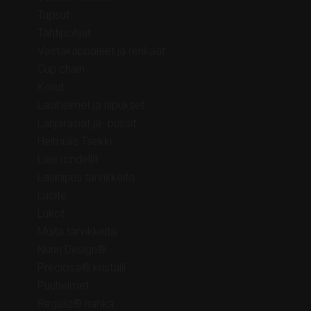
Tupsut
Tähtipohjat
Vastakappaleet ja renkaat
Cup chain
Korut
Lasihelmet ja riipukset
Lahjarasiat ja- pussit
Helmiäis Tsekki
Lasi rondellit
Lasiriipus tarvikkeita
Lucite
Lukot
Muita tarvikkeita
Nunn Design®
Preciosa® kristalli
Puuhelmet
Regaliz® nahka