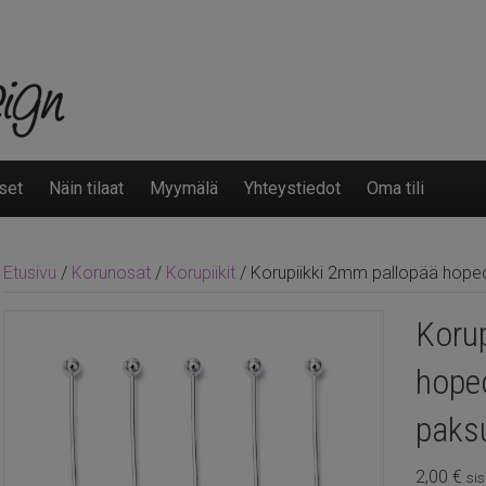
set
Näin tilaat
Myymälä
Yhteystiedot
Oma tili
Etusivu
/
Korunosat
/
Korupiikit
/ Korupiikki 2mm pallopää hope
Koru
hope
paks
2,00
€
sis