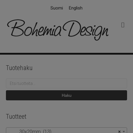
Suomi
English
V
a
l
i
k
k
o
Tuotehaku
Etsi:
Haku
Tuotteet
30x20mm (13)
×