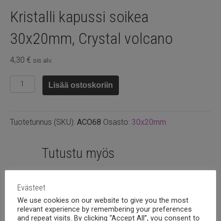
Kristalli kapussi soikea
30x20mm, Crystal volcano
4,30
€
sis alv.
Kristalli
Lisää ostoskoriin
kapussi
soikea
30x20mm,
Tuotetunnus (SKU):
ACO68
Osasto:
30x20mm
Crystal
volcano
määrä
Tutustu myös
Evästeet
We use cookies on our website to give you the most
relevant experience by remembering your preferences
and repeat visits. By clicking “Accept All”, you consent to