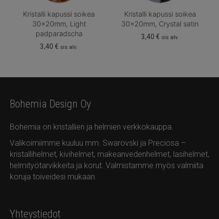
Kristalli kapussi soikea
Kristalli kapussi soikea
30x20mm, Light
30x20mm, Crystal satin
padparadscha
3,40
€
sis alv.
3,40
€
sis alv.
Bohemia Design Oy
Bohemia on kristallien ja helmien verkkokauppa.
Valikoimiimme kuuluu mm. Swarovski ja Preciosa –
kristallihelmet, kivihelmet, makeanvedenhelmet, lasihelmet,
helmityötarvikkeita ja korut. Valmistamme myös valmiita
koruja toiveidesi mukaan.
Yhteystiedot