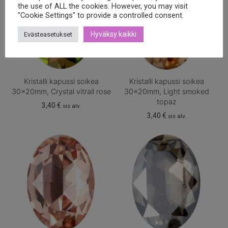
the use of ALL the cookies. However, you may visit
"Cookie Settings" to provide a controlled consent.
Hyväksy kaikki
Evästeasetukset
Kristalli kapussi soikea
Kristalli kapussi soikea
30x20mm, Crystal vitrail rose
30x20mm, Light smoked
topaz
3,40
€
sis alv.
3,40
€
sis alv.