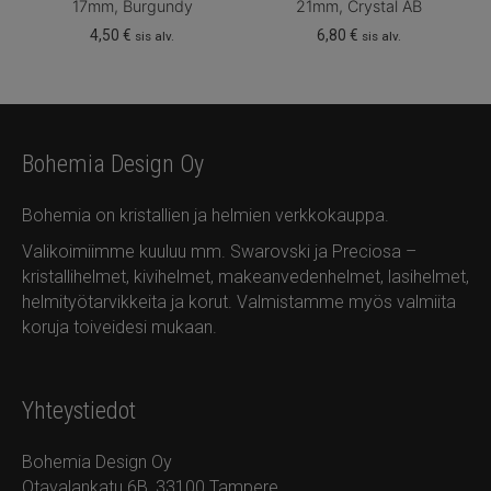
17mm, Burgundy
21mm, Crystal AB
4,50
€
6,80
€
sis alv.
sis alv.
Bohemia Design Oy
Bohemia on kristallien ja helmien verkkokauppa.
Valikoimiimme kuuluu mm. Swarovski ja Preciosa –
kristallihelmet, kivihelmet, makeanvedenhelmet, lasihelmet,
helmityötarvikkeita ja korut. Valmistamme myös valmiita
koruja toiveidesi mukaan.
Yhteystiedot
Bohemia Design Oy
Otavalankatu 6B, 33100 Tampere