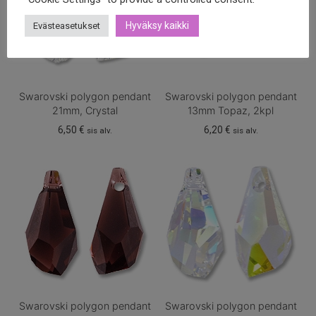
Hyväksy kaikki
Evästeasetukset
Swarovski polygon pendant
Swarovski polygon pendant
21mm, Crystal
13mm Topaz, 2kpl
6,50
€
6,20
€
sis alv.
sis alv.
Swarovski polygon pendant
Swarovski polygon pendant