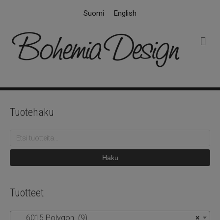
Suomi
English
V
a
l
i
k
k
o
Tuotehaku
Etsi:
Haku
Tuotteet
6015 Polygon (9)
×