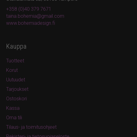
+358 (0)40 379 7671
taina.bohemia@gmail.com
www.bohemiadesign.fi
Kauppa
Tuotteet
Korut
Uutuudet
Tarjoukset
Ostoskori
Kassa
Oma tili
Tilaus- ja toimitusohjeet
Rekisteri- ja tietosuojaseloste