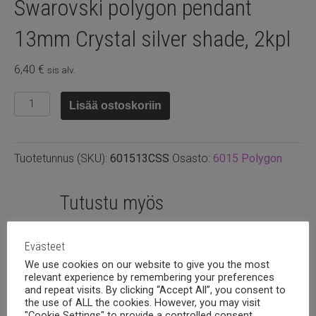
Swarovski polygon pendant
13mm Crystal silver shade, 2kpl
6,40
€
sis alv.
Swarovski
Lisää ostoskoriin
polygon
pendant
13mm
Tuotetunnus (SKU):
601513CSS
Osasto:
6015 Polygon
Crystal
silver
shade,
Tutustu myös
2kpl
määrä
Evästeet
We use cookies on our website to give you the most
relevant experience by remembering your preferences
and repeat visits. By clicking “Accept All”, you consent to
the use of ALL the cookies. However, you may visit
"Cookie Settings" to provide a controlled consent.