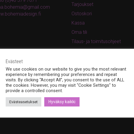
8 (0)40 379 7671
Tarjoukset
ina.bohemia@gmail.com
Ostoskori
w.bohemiadesign.fi
Kassa
Oma tili
Tilaus- ja toimitusohjeet
Rekisteri- ja tietosuojaseloste
Evästeet
We use cookies on our website to give you the most relevant
experience by remembering your preferences and repeat
visits. By clicking “Accept All”, you consent to the use of ALL
the cookies. However, you may visit "Cookie Settings" to
provide a controlled consent.
Hyväksy kaikki
Evästeasetukset