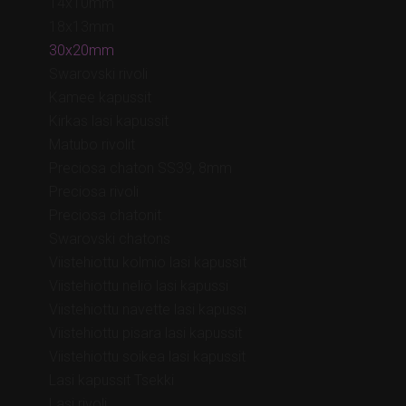
14x10mm
18x13mm
30x20mm
Swarovski rivoli
Kamee kapussit
Kirkas lasi kapussit
Matubo rivolit
Preciosa chaton SS39, 8mm
Preciosa rivoli
Preciosa chatonit
Swarovski chatons
Viistehiottu kolmio lasi kapussit
Viistehiottu neliö lasi kapussi
Viistehiottu navette lasi kapussi
Viistehiottu pisara lasi kapussit
Viistehiottu soikea lasi kapussit
Lasi kapussit Tsekki
Lasi rivoli