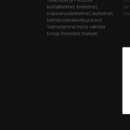
Swarovski ja Preciosa –
+35
kristallihelmet, kivihelmet,
ta
makeanvedenhelmet, lasihelmet,
ww
helmityötarvikkeita ja korut.
Valmistamme myös valmiita
koruja toiveidesi mukaan.