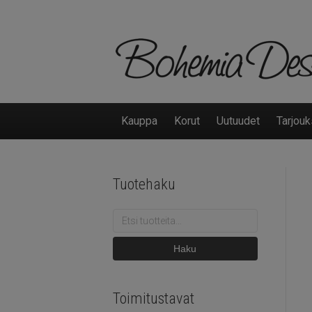
Kauppa
Korut
Uutuudet
Tarjouk
Tuotehaku
Etsi:
Haku
Toimitustavat