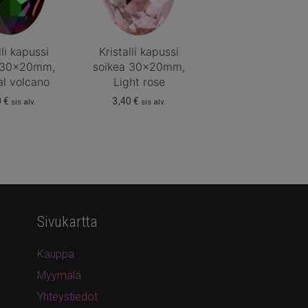
lli kapussi
Kristalli kapussi
 30x20mm,
soikea 30x20mm,
al volcano
Light rose
0
€
3,40
€
sis alv.
sis alv.
Sivukartta
Kauppa
Myymälä
Yhteystiedot