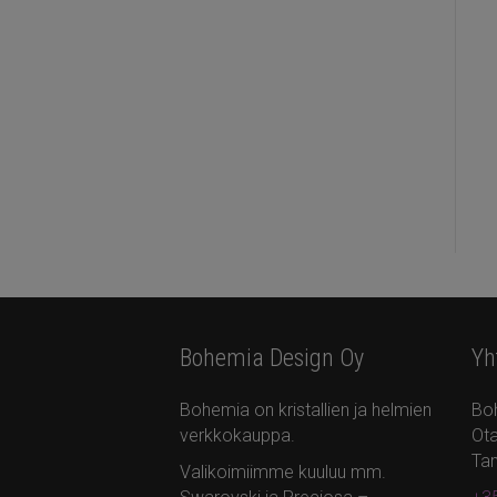
Bohemia Design Oy
Yh
Bohemia on kristallien ja helmien
Bo
verkkokauppa.
Ota
Ta
Valikoimiimme kuuluu mm.