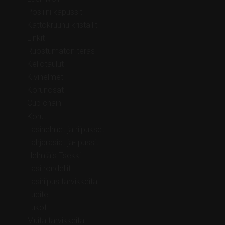
Posliini kapussit
Kattokruunu kristallit
Linkit
Ruostumaton teräs
Kellotaulut
Kivihelmet
Korunosat
Cup chain
Korut
Lasihelmet ja riipukset
Lahjarasiat ja- pussit
Helmiäis Tsekki
Lasi rondellit
Lasiriipus tarvikkeita
Lucite
Lukot
Muita tarvikkeita