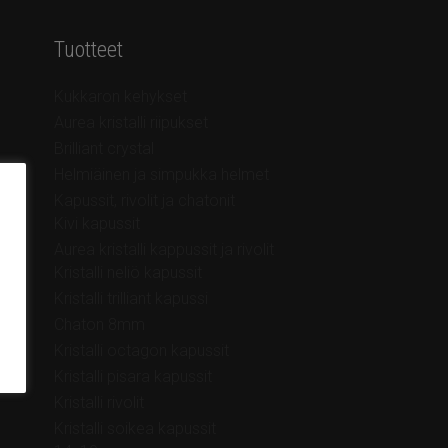
Tuotteet
Kukkaron kehykset
Aurea kristalli riipukset
Brilliant crystal
Helmiäinen ja simpukka helmet
Kapussit, rivolit ja chatonit
Kivi kapussit
Aurea kristalli kappussit ja rivolit
Kristalli neliö kapussit
Kristalli trilliant kapussi
Chaton 8mm
Kristalli octagon kapussit
Kristalli pisara kapussit
Kristalli rivolit
Kristalli soikea kapussit