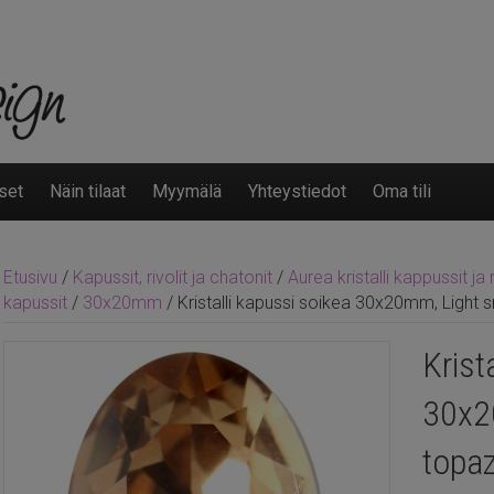
set
Näin tilaat
Myymälä
Yhteystiedot
Oma tili
Etusivu
/
Kapussit, rivolit ja chatonit
/
Aurea kristalli kappussit ja r
kapussit
/
30x20mm
/ Kristalli kapussi soikea 30x20mm, Light
Krist
30x2
topa