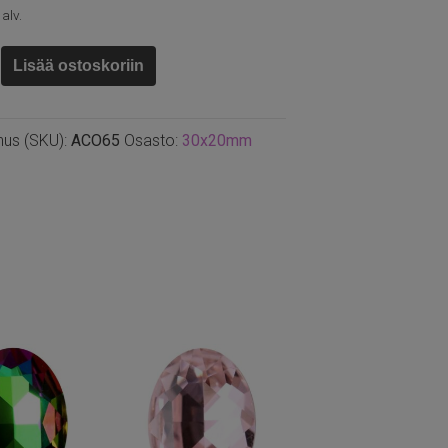
 alv.
Lisää ostoskoriin
m,
nus (SKU):
ACO65
Osasto:
30x20mm