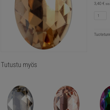
3,40
€
sis
Kristalli
kapussi
soikea
30x20m
Tuotetun
Light
smoked
topaz
määrä
Tutustu myös