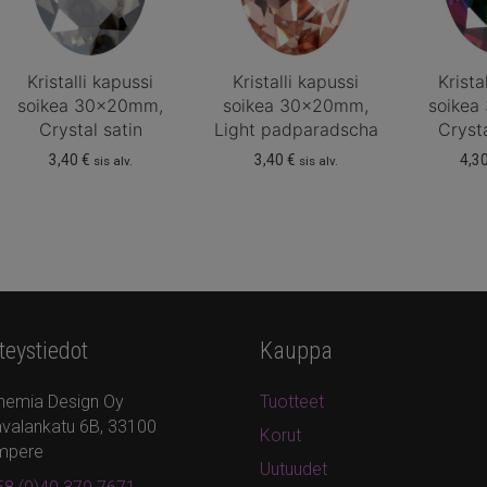
Kristalli kapussi
Kristalli kapussi
Krista
soikea 30x20mm,
soikea 30x20mm,
soikea
Crystal satin
Light padparadscha
Cryst
3,40
€
3,40
€
4,3
sis alv.
sis alv.
teystiedot
Kauppa
hemia Design Oy
Tuotteet
valankatu 6B, 33100
Korut
mpere
Uutuudet