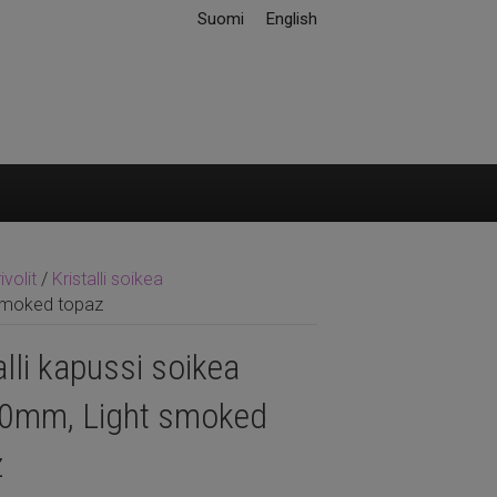
Suomi
English
ivolit
/
Kristalli soikea
 smoked topaz
alli kapussi soikea
0mm, Light smoked
z