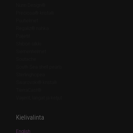
Nunn Design®
Preciosa® kristalli
Puuhelmet
Regaliz® nahka
Paljetit
Shibori silkki
Siemenhelmet
Soutache
South Sea shell pearls
Sterlinghopea
Swarovski® kristalli
TierraCast®
Vaijerit, langat ja ketjut
Kielivalinta
English